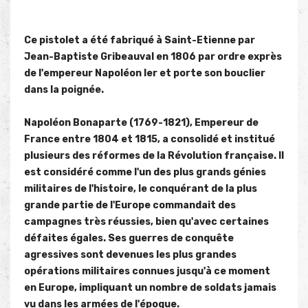
Ce pistolet a été fabriqué à Saint-Etienne par
Jean-Baptiste Gribeauval en 1806 par ordre exprès
de l'empereur Napoléon Ier et porte son bouclier
dans la poignée.
Napoléon Bonaparte (1769-1821), Empereur de
France entre 1804 et 1815, a consolidé et institué
plusieurs des réformes de la Révolution française. Il
est considéré comme l'un des plus grands génies
militaires de l'histoire, le conquérant de la plus
grande partie de l'Europe commandait des
campagnes très réussies, bien qu'avec certaines
défaites égales. Ses guerres de conquête
agressives sont devenues les plus grandes
opérations militaires connues jusqu'à ce moment
en Europe, impliquant un nombre de soldats jamais
vu dans les armées de l'époque.