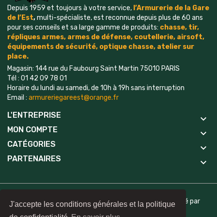
Depuis 1959 et toujours à votre service,
l’Armurerie de la Gare
de l’Est
,
multi-spécialiste, est reconnue depuis plus de 60 ans
pour ses conseils et sa large gamme de produits:
chasse, tir,
répliques armes, armes de défense, coutellerie, airsoft,
é
quipements
de sécurité, optique chasse, atelier sur
place.
Magasin: 144 rue du Faubourg Saint Martin 75010 PARIS
Tél : 01 42 09 78 01
Horaire du lundi au samedi, de 10h à 19h sans interruption
Email :
armureriegareest@orange.fr
L'ENTREPRISE
keyboard_arrow_down
MON COMPTE
keyboard_arrow_down
CATÉGORIES
keyboard_arrow_down
PARTENAIRES
keyboard_arrow_down
©2024 Armurerie Age, All Rights Reserved | Site réalisé par
J'accepte les conditions générales et la politique
AjiCreative