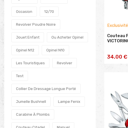
Occasion
12/70
Revolver Poudre Noire
Exclusivit
Couteau 
Jouet Enfant
Ou Acheter Opinel
VICTORIN
Opinel N12
Opinel N10
AJOU
34,00 €
Les Touristiques
Revolver
PA
Test
Collier De Dressage Longue Porté
Jumelle Bushnell
Lampe Fenix
Carabine À Plombs
Couteau Citadel
Manuel