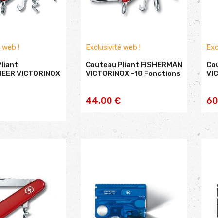
é web !
Exclusivité web !
Exc
liant
Couteau Pliant FISHERMAN
Co
EER VICTORINOX
VICTORINOX -18 Fonctions
VI
AJOUTER AU
44,00 €
60
TER AU
PANIER
NIER