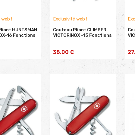
é web !
Exclusivité web !
Exc
Pliant HUNTSMAN
Couteau Pliant CLIMBER
Co
OX-16 Fonctions
VICTORINOX -15 Fonctions
VI
TER AU
AJOUTER AU
38,00 €
27
NIER
PANIER