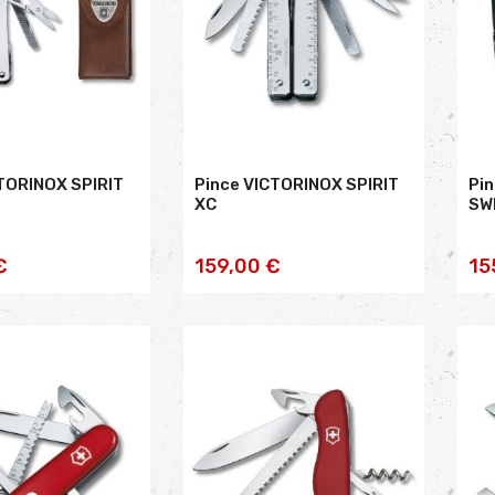
TORINOX SPIRIT
Pince VICTORINOX SPIRIT
Pi
XC
SW
TER AU
AJOUTER AU
€
159,00 €
15
NIER
PANIER