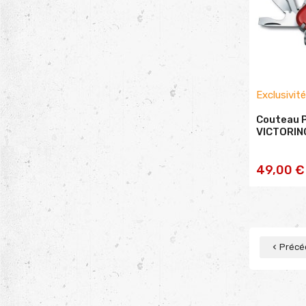
Exclusivit
Couteau 
VICTORIN
AJOU
49,00 €
PA
Précé
