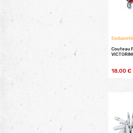
Exclusivit
Couteau P
VICTORINO
AJOU
18,00 €
PA