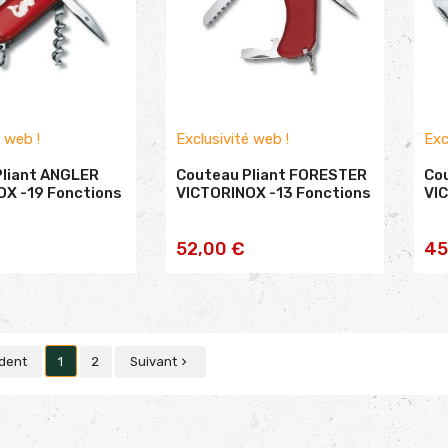
é web !
Exclusivité web !
Exc
Pliant ANGLER
Couteau Pliant FORESTER
Cou
OX -19 Fonctions
VICTORINOX -13 Fonctions
VIC
TER AU
AJOUTER AU
52,00 €
45
NIER
PANIER
dent
1
2
Suivant
