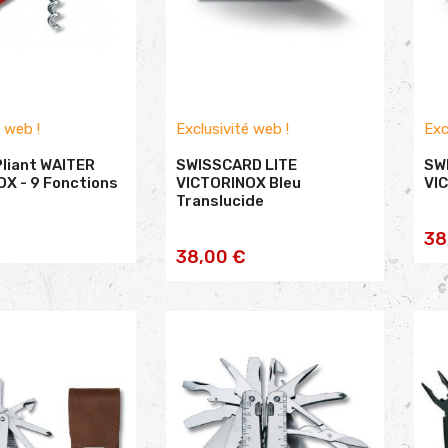
é web !
Exclusivité web !
Exc
liant WAITER
SWISSCARD LITE
SW
X - 9 Fonctions
VICTORINOX Bleu
VI
Translucide
TER AU
38
AJOUTER AU
38,00 €
NIER
PANIER