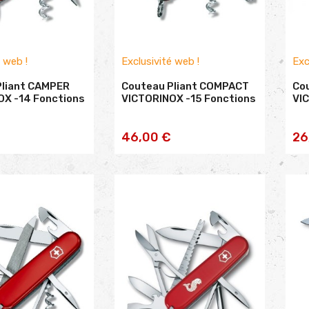
é web !
Exclusivité web !
Exc
Pliant CAMPER
Couteau Pliant COMPACT
Cou
OX -14 Fonctions
VICTORINOX -15 Fonctions
VI
TER AU
AJOUTER AU
46,00 €
26
NIER
PANIER