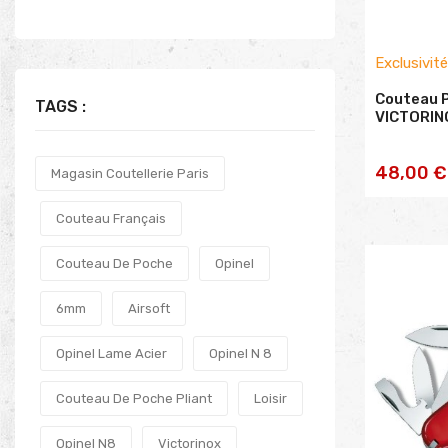
Exclusivit
Couteau 
TAGS :
VICTORIN
AJOU
48,00 €
Magasin Coutellerie Paris
PA
Couteau Français
Couteau De Poche
Opinel
6mm
Airsoft
Opinel Lame Acier
Opinel N 8
Couteau De Poche Pliant
Loisir
Opinel N8
Victorinox