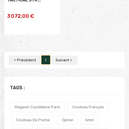
AJOUTER AU
3 072,00 €
PANIER
Précédent
1
Suivant


TAGS :
Magasin Coutellerie Paris
Couteau Français
Couteau De Poche
Opinel
6mm