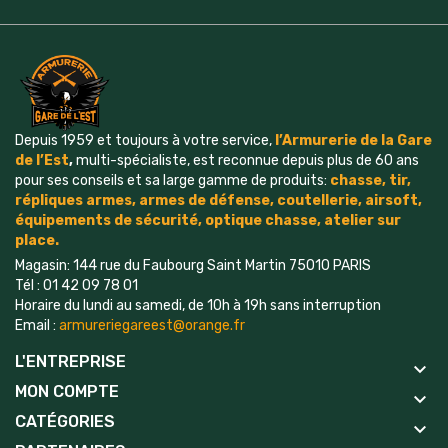
Depuis 1959 et toujours à votre service,
l’Armurerie de la Gare
de l’Est
,
multi-spécialiste, est reconnue depuis plus de 60 ans
pour ses conseils et sa large gamme de produits:
chasse, tir,
répliques armes, armes de défense, coutellerie, airsoft,
é
quipements
de sécurité, optique chasse, atelier sur
place.
Magasin: 144 rue du Faubourg Saint Martin 75010 PARIS
Tél : 01 42 09 78 01
Horaire du lundi au samedi, de 10h à 19h sans interruption
Email :
armureriegareest@orange.fr
L'ENTREPRISE
keyboard_arrow_down
MON COMPTE
keyboard_arrow_down
CATÉGORIES
keyboard_arrow_down