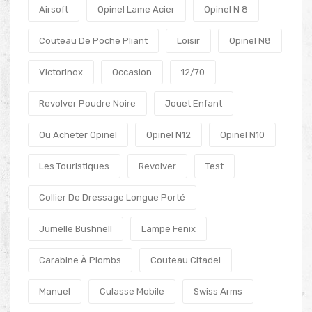
Airsoft
Opinel Lame Acier
Opinel N 8
Couteau De Poche Pliant
Loisir
Opinel N8
Victorinox
Occasion
12/70
Revolver Poudre Noire
Jouet Enfant
Ou Acheter Opinel
Opinel N12
Opinel N10
Les Touristiques
Revolver
Test
Collier De Dressage Longue Porté
Jumelle Bushnell
Lampe Fenix
Carabine À Plombs
Couteau Citadel
Manuel
Culasse Mobile
Swiss Arms