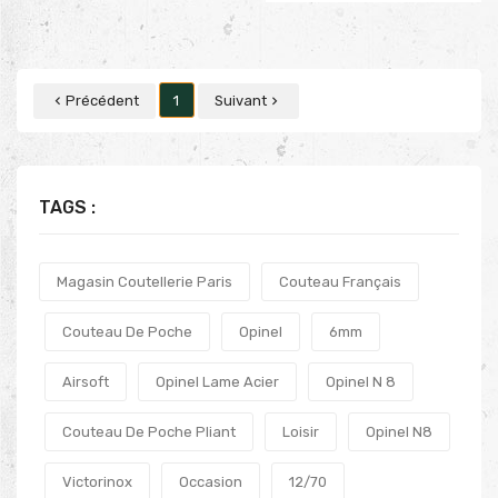
Précédent
1
Suivant


TAGS :
Magasin Coutellerie Paris
Couteau Français
Couteau De Poche
Opinel
6mm
Airsoft
Opinel Lame Acier
Opinel N 8
Couteau De Poche Pliant
Loisir
Opinel N8
Victorinox
Occasion
12/70