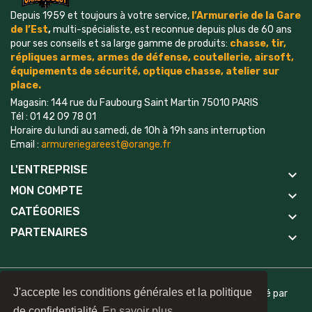
Depuis 1959 et toujours à votre service,
l’Armurerie de la Gare
de l’Est
,
multi-spécialiste, est reconnue depuis plus de 60 ans
pour ses conseils et sa large gamme de produits:
chasse, tir,
répliques armes, armes de défense, coutellerie, airsoft,
é
quipements
de sécurité, optique chasse, atelier sur
place.
Magasin: 144 rue du Faubourg Saint Martin 75010 PARIS
Tél : 01 42 09 78 01
Horaire du lundi au samedi, de 10h à 19h sans interruption
Email :
armureriegareest@orange.fr
L'ENTREPRISE
keyboard_arrow_down
MON COMPTE
keyboard_arrow_down
CATÉGORIES
keyboard_arrow_down
PARTENAIRES
keyboard_arrow_down
J'accepte les conditions générales et la politique
©2024 Armurerie Age, All Rights Reserved | Site réalisé par
AjiCreative
de confidentialité
En savoir plus