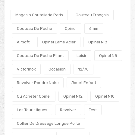
Magasin Coutellerie Paris
Couteau Français
Couteau De Poche
Opinel
6mm
Airsoft
Opinel Lame Acier
Opinel N 8
Couteau De Poche Pliant
Loisir
Opinel N8
Victorinox
Occasion
12/70
Revolver Poudre Noire
Jouet Enfant
Ou Acheter Opinel
Opinel N12
Opinel N10
Les Touristiques
Revolver
Test
Collier De Dressage Longue Porté