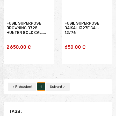
FUSIL SUPERPOSE
FUSIL SUPERPOSE
BROWNING B725
BAIKAL IJ27E CAL.
HUNTER GOLD CAL....
12/76
AJOUTER AU
AJOUTER AU
2 650,00 €
650,00 €
PANIER
PANIER
Précédent
1
Suivant


TAGS :