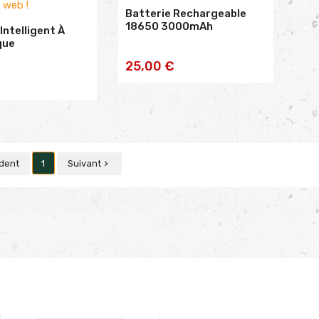
é web !
Batterie Rechargeable
18650 3000mAh
Intelligent À
que
AJOUTER AU
25,00 €
TER AU
PANIER
NIER
dent
1
Suivant
