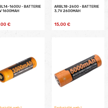
BL14-1600U - BATTERIE
ARBL18-2600 - BATTERIE
5V 1600MAH
3,7V 2600MAH
AJOUTER AU
AJOUTER AU
,00 €
15,00 €
PANIER
PANIER
lusivité web !
Exclusivité web !