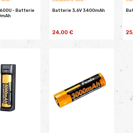
600U - Batterie
Batterie 3,6V 3400mAh
Ba
0mAh
TER AU
AJOUTER AU
24,00 €
25
NIER
PANIER