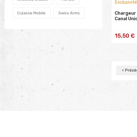
Exclusivit
Chargeur 
Culasse Mobile
Swiss Arms
Canal Uni
AJOU
15,50 €
PA
Précé
