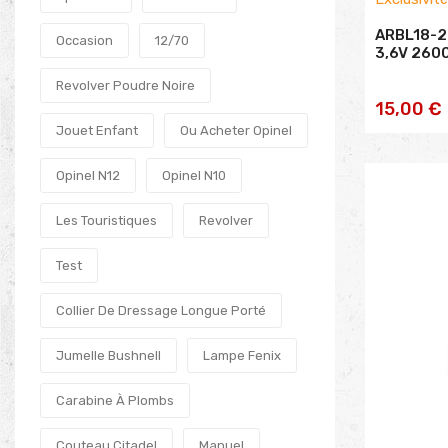
ARBL18-2
Occasion
12/70
3,6V 260
Revolver Poudre Noire
AJOU
15,00 €
Jouet Enfant
Ou Acheter Opinel
PA
Opinel N12
Opinel N10
Les Touristiques
Revolver
Test
Collier De Dressage Longue Porté
Jumelle Bushnell
Lampe Fenix
Carabine À Plombs
Couteau Citadel
Manuel