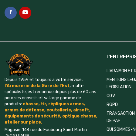
L'ENTREPRI
LIVRAISON ET
MENTIONS LEG
Depuis 1959 et toujours à votre service,
l’Armurerie de la Gare de l’Est
,
multi-
LEGISLATION
spécialiste, est reconnue depuis plus de 60 ans
CGV
pour ses conseils et sa large gamme de
produits:
chasse, tir, répliques armes,
RGPD
armes de défense, coutellerie, airsoft,
TRANSACTION 
é
quipements
de sécurité, optique chasse,
DE PAP
atelier sur place.
QUI SOMMES-N
Magasin: 144 rue du Faubourg Saint Martin
75010 PARIS