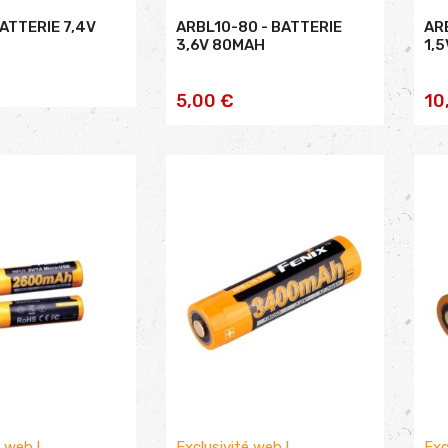
ATTERIE 7,4V
ARBL10-80 - BATTERIE
AR
3,6V 80MAH
1,
AJOUTER AU
5,00 €
10
PANIER
é web !
Exclusivité web !
Exc