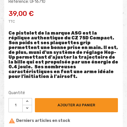
Référence: UF16710
39,00 €
TTC
Ce pistolet de la marque ASG est la
réplique authentique du CZ 75D Compact.
Son poids et ses plaquettes grip
permettent une bonne prise en main. Il est,
de plus, muni d'un système de réglage Hop-
Up permettant d'ajuster la trajectoire de
la bille qui est propulsée par une énergie de
0.4 joule. Ses nombreuses
caractéristiques en font une arme idéale
pour l'initiation à l'airsoft.
Quantité
AJOUTER AU PANIER

Derniers articles en stock