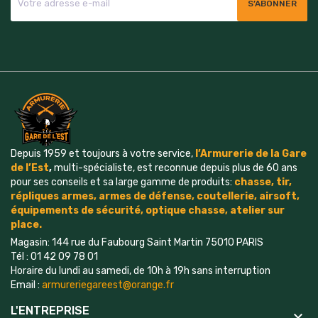
Depuis 1959 et toujours à votre service,
l’Armurerie de la Gare
de l’Est
,
multi-spécialiste, est reconnue depuis plus de 60 ans
pour ses conseils et sa large gamme de produits:
chasse, tir,
répliques armes, armes de défense, coutellerie, airsoft,
é
quipements
de sécurité, optique chasse, atelier sur
place.
Magasin: 144 rue du Faubourg Saint Martin 75010 PARIS
Tél : 01 42 09 78 01
Horaire du lundi au samedi, de 10h à 19h sans interruption
Email :
armureriegareest@orange.fr
L'ENTREPRISE
keyboard_arrow_down